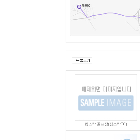
..
킹스락 골프장(킹스락CC)